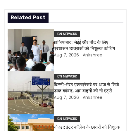
t
Related Post
n
a
ICN NETWORK
ग़ाज़ियाबाद: जेईई और नीट के लिए
v
प्रशासन छात्राओं को निशुल्क कोचिंग
Aug 7, 2026
Ankshree
i
g
ICN NETWORK
a
दिल्ली-मेरठ एक्सप्रेसवे पर आज से सिर्फ
डाक कांवड़, आम वाहनों की नो एंट्री
t
Aug 7, 2026
Ankshree
i
o
ICN NETWORK
नोएडा: इंटर कॉलेज के छात्रों को निशुल्क