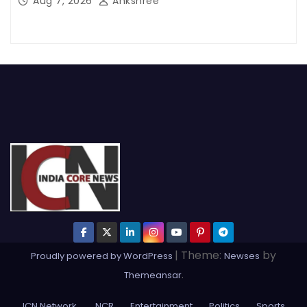
Aug 7, 2026
Ankshree
|
Theme:
by
Proudly powered by WordPress
Newses
.
Themeansar
ICN Network
NCR
Entertainment
Politics
Sports