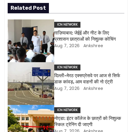
t
Related Post
n
ICN NETWORK
a
ग़ाज़ियाबाद: जेईई और नीट के लिए
प्रशासन छात्राओं को निशुल्क कोचिंग
v
Aug 7, 2026
Ankshree
i
g
ICN NETWORK
दिल्ली-मेरठ एक्सप्रेसवे पर आज से सिर्फ
a
डाक कांवड़, आम वाहनों की नो एंट्री
Aug 7, 2026
Ankshree
t
i
ICN NETWORK
o
नोएडा: इंटर कॉलेज के छात्रों को निशुल्क
स्किल ट्रेनिंग दी जाएगी
n
Aug 7, 2026
Ankshree