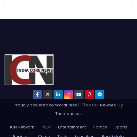
|
Theme:
by
Proudly powered by WordPress
Newses
.
Themeansar
ICN Network
NCR
Entertainment
Politics
Sports
Business
Crime
Tech
Education
Real Estate