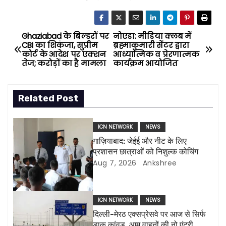
Ghaziabad के बिल्डरों पर
नोएडा: मीडिया क्लब में
P
CBI का शिकंजा, सुप्रीम
ब्रह्माकुमारी सेंटर द्वारा
कोर्ट के आदेश पर एक्शन
आध्यात्मिक व प्रेरणात्मक
o
तेज; करोड़ों का है मामला
कार्यक्रम आयोजित
s
Related Post
t
n
ICN NETWORK
NEWS
ग़ाज़ियाबाद: जेईई और नीट के लिए
a
प्रशासन छात्राओं को निशुल्क कोचिंग
Aug 7, 2026
Ankshree
v
i
ICN NETWORK
NEWS
g
दिल्ली-मेरठ एक्सप्रेसवे पर आज से सिर्फ
डाक कांवड़, आम वाहनों की नो एंट्री