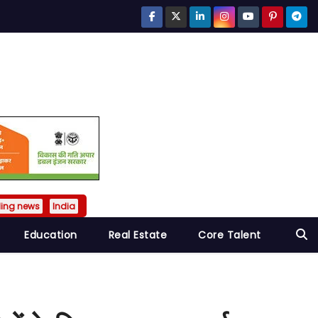
ding news
India
Education
Real Estate
Core Talent