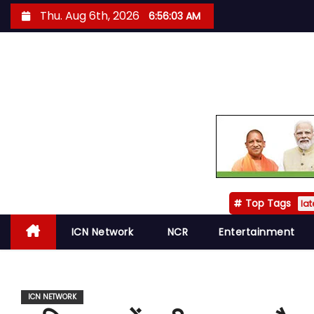
S
Thu. Aug 6th, 2026
6:56:04 AM
k
i
p
t
o
c
o
n
t
Top Tags
e
lat
n
ICN Network
NCR
Entertainment
t
ICN NETWORK