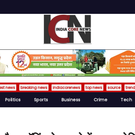
est news
breaking news
indiacorenews
top news
source
tren
Politics
Sports
Business
Crime
Tech