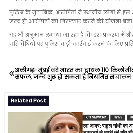
पुलिस के मुताबिक, आरोपितों ने स्थानीय लोगों से इस अ
जल्द ही आरोपितों को गिरफ्तार करने की योजना बना र
यह भी अनुमान लगाया जा रहा है कि इस प्रकरण में 
गतिविधियों पर पुलिस कड़ी कार्रवाई करने के लिए प्रतिब
अलीगढ़-मुंबई वंदे भारत का ट्रायल 110 किलोमीटर
P
सफल, जल्द शुरू हो सकता है नियमित संचालन
o
s
Related Post
t
ICN NETWORK
NEWS
U
n
रश आवर: राहुल गांधी का आरोप
ज़ुकरबर्ग से माफ़ी की माँग और