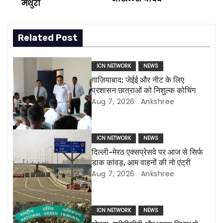
मथुरा
s
t
Related Post
n
ICN NETWORK
NEWS
a
ग़ाज़ियाबाद: जेईई और नीट के लिए
प्रशासन छात्राओं को निशुल्क कोचिंग
v
Aug 7, 2026
Ankshree
i
g
ICN NETWORK
NEWS
दिल्ली-मेरठ एक्सप्रेसवे पर आज से सिर्फ
a
डाक कांवड़, आम वाहनों की नो एंट्री
Aug 7, 2026
Ankshree
t
i
ICN NETWORK
NEWS