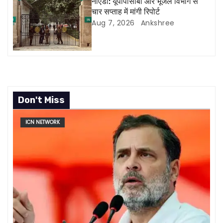
o
नोएडा: यूपीपीसीबी और भूजल विभाग से
चार सप्ताह में मांगी रिपोर्ट
n
Aug 7, 2026
Ankshree
Don't Miss
ICN NETWORK