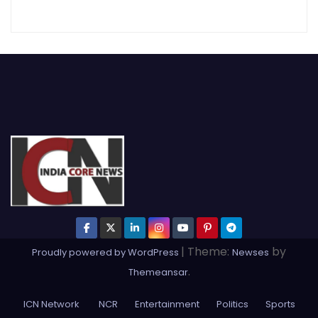
|
Theme:
by
Proudly powered by WordPress
Newses
.
Themeansar
ICN Network
NCR
Entertainment
Politics
Sports