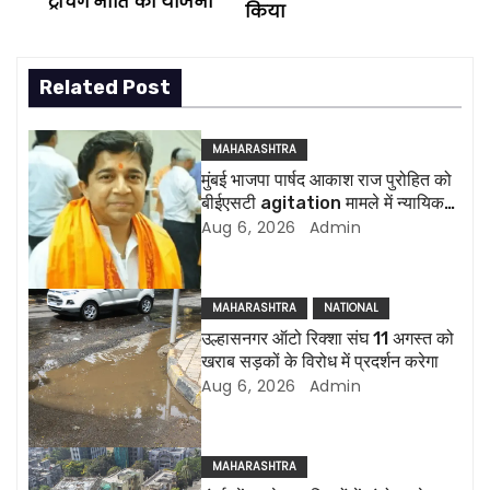
ट्रेंचिंग नीति की योजना
किया
s
t
Related Post
n
MAHARASHTRA
a
मुंबई भाजपा पार्षद आकाश राज पुरोहित को
बीईएसटी agitation मामले में न्यायिक
v
हिरासत में भेजा गया
Aug 6, 2026
Admin
i
g
MAHARASHTRA
NATIONAL
उल्हासनगर ऑटो रिक्शा संघ 11 अगस्त को
a
खराब सड़कों के विरोध में प्रदर्शन करेगा
Aug 6, 2026
Admin
t
i
MAHARASHTRA