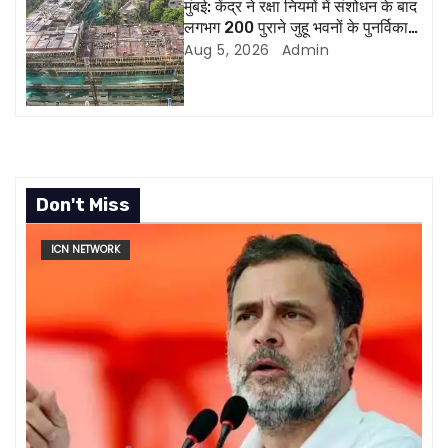
o
मुंबई: केंद्र ने रक्षा नियमों में संशोधन के बाद
लगभग 200 पुराने जुहू भवनों के पुनर्विकास
n
की अनुमति दी
Aug 5, 2026
Admin
Don't Miss
ICN NETWORK