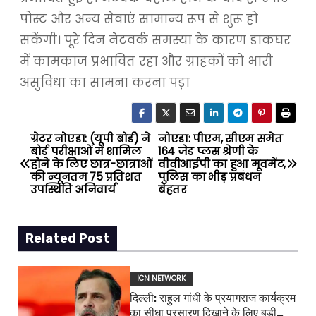
पोस्ट और अन्य सेवाएं सामान्य रूप से शुरू हो
सकेंगी। पूरे दिन नेटवर्क समस्या के कारण डाकघर
में कामकाज प्रभावित रहा और ग्राहकों को भारी
असुविधा का सामना करना पड़ा
ग्रेटर नोएडा: (यूपी बोर्ड) ने
नोएडा: पीएम, सीएम समेत
P
बोर्ड परीक्षाओं में शामिल
164 जेड प्लस श्रेणी के
होने के लिए छात्र-छात्राओं
वीवीआईपी का हुआ मूवमेंट,
o
की न्यूनतम 75 प्रतिशत
पुलिस का भीड़ प्रबंधन
उपस्थिति अनिवार्य
बेहतर
s
t
Related Post
n
ICN NETWORK
a
दिल्ली: राहुल गांधी के प्रयागराज कार्यक्रम
का सीधा प्रसारण दिखाने के लिए बड़ी