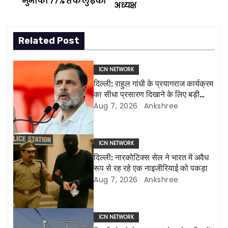
o
मुनाफा 77% तक लुढ़का
अध्यक्ष
s
Related Post
t
n
ICN NETWORK
दिल्ली: राहुल गांधी के प्रयागराज कार्यक्रम
a
का सीधा प्रसारण दिखाने के लिए बड़ी
एलईडी स्क्रीन लगाई जाएंगी
Aug 7, 2026
Ankshree
v
i
ICN NETWORK
g
दिल्ली: नारकोटिक्स सेल ने भारत में अवैध
रूप से रह रहे एक नाइजीरियाई को पकड़ा
a
Aug 7, 2026
Ankshree
t
i
ICN NETWORK