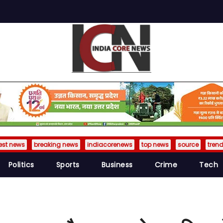
est news
breaking news
indiacorenews
top news
source
tren
Politics
Sports
Business
Crime
Tech