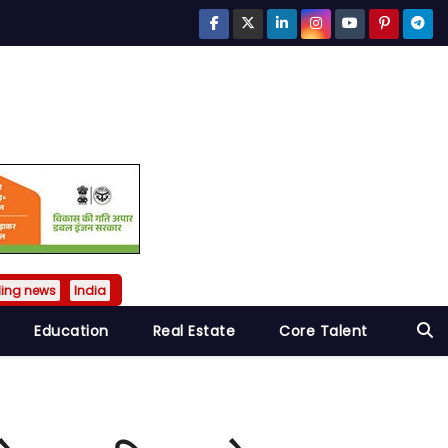
ding news
India
Education
Real Estate
Core Talent