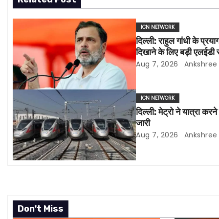
s
t
ICN NETWORK
दिल्ली: राहुल गांधी के प्र
n
दिखाने के लिए बड़ी एलईडी 
a
Aug 7, 2026
Ankshree
v
ICN NETWORK
i
दिल्ली: मेट्रो ने यात्रा करन
जारी
g
Aug 7, 2026
Ankshree
a
t
i
o
Don't Miss