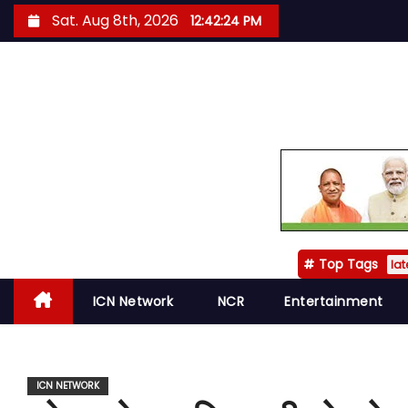
S
Sat. Aug 8th, 2026
12:42:25 PM
k
i
p
t
o
c
o
n
t
Top Tags
e
lat
n
ICN Network
NCR
Entertainment
t
ICN NETWORK