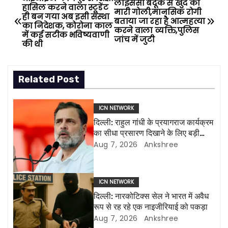
P
लाइसेंसी बंदूक से खुद को
हासिल करने वाला स्टूडेंट
मारी गोली,मानसिक रोगी
ही बन गया अब इसी संस्था
o
बताया जा रहा है आत्महत्या
का निदेशक, कोरोना काल
करने वाला व्यक्ति,पुलिस
में कई सटीक भविष्यवाणी
जांच में जुटी
s
की थी
t
Related Post
n
a
ICN NETWORK
दिल्ली: राहुल गांधी के प्रयागराज कार्यक्रम
v
का सीधा प्रसारण दिखाने के लिए बड़ी
एलईडी स्क्रीन लगाई जाएंगी
Aug 7, 2026
Ankshree
i
g
ICN NETWORK
a
दिल्ली: नारकोटिक्स सेल ने भारत में अवैध
रूप से रह रहे एक नाइजीरियाई को पकड़ा
t
Aug 7, 2026
Ankshree