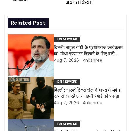
o
अवगत किया।
s
Related Post
t
n
ICN NETWORK
दिल्ली: राहुल गांधी के प्रयागराज कार्यक्रम
a
का सीधा प्रसारण दिखाने के लिए बड़ी
एलईडी स्क्रीन लगाई जाएंगी
Aug 7, 2026
Ankshree
v
i
ICN NETWORK
g
दिल्ली: नारकोटिक्स सेल ने भारत में अवैध
रूप से रह रहे एक नाइजीरियाई को पकड़ा
a
Aug 7, 2026
Ankshree
t
i
ICN NETWORK