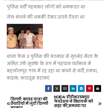
पुलिस वर्दी पहनकर लोगों को धमकाता था
जेल भेजने की धमकी देकर रुपये ऐंठता था
थाना फेस 3 पुलिस की बदमाश से मुठभेड़ मेरठ के
अमित उर्फ सुक्के के रूप में पहचान वर्तमान में
बहलोलपुर गांव में रह रहा था कब्जे से वर्दी, तमंचा,
बाइक, कारतूस बरामद
NOIDA: डीडीआरडब्लूए
P
दिल्ली: कांवड़ यात्रा की
फेडरेशन ने विधायक को
तैयारियों में जुटी दिल्ली
सहर की समस्या पर
सरकार