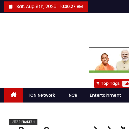
S
Sat. Aug 8th, 2026
10:30:28 AM
k
i
p
t
o
c
o
n
t
Top Tags
e
lat
n
ICN Network
NCR
Entertainment
t
UTTAR PRADESH