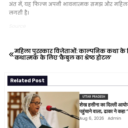
अंत में, यह फिल्म अपनी भावनात्मक समझ और महिला स
लगती है।
Source
महिला पुरस्कार विजेताओं: काल्पनिक कथा के लिए 
P
कथात्मक के लिए ‘कैबुल का श्रेष्ठ होटल’
o
s
Related Post
t
UTTAR PRADESH
n
शेख हसीना का दिल्ली आयोजन
a
पहुंचाने वाला, ढाका ने कहा 
राज्य नहीं होगा’
Aug 6, 2026
Admin
v