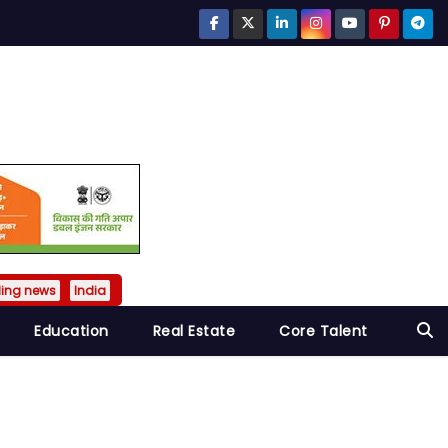
ding news
India
Education
Real Estate
Core Talent