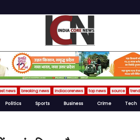
est news
breaking news
indiacorenews
top news
source
tren
Politics
Sports
Business
Crime
Tech