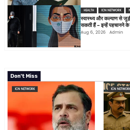
i
HEALTH
ICN NETWORK
स्वास्थ्य और कल्याण से जुड़
g
सकती हैं – इन्हें पहचानने क
a
Aug 6, 2026
Admin
t
i
o
Don't Miss
n
ICN NETWORK
ICN NETWOR