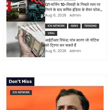
a
Q1 मार्जिन 10-तिमाही के निचले स्तर पर
गिरने के बाद कमिंस इंडिया के शेयर फोकस
t
में हैं, एमडी ने इस्तीफा दिया
Aug 6, 2026
Admin
i
ICN NETWORK
NEWS
TRENDING
o
VIRAL
आईटीआर रिफंड: पांच कारण जो नोटिस
n
को ट्रिगर कर सकते हैं
Aug 6, 2026
Admin
Don't Miss
ICN NETWORK