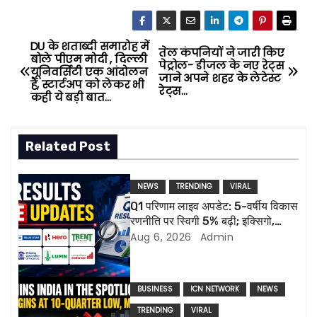
DU के शताब्दी समारोह में
P
तेल कंपनियों ने जारी किए
बोले पीएम मोदी , दिल्ली
पेट्रोल- डीजल के नए रेट्स
यूनिवर्सिटी एक आंदोलन
o
जाने अपने शहर के लेटेस्ट
है, स्‍टार्टअप को लेकर भी
रेट्स…
कही ये बड़ी बात…
s
t
Related Post
n
NEWS
TRENDING
VIRAL
a
Q1 परिणाम लाइव अपडेट: 5-वर्षीय विकास
रणनीति पर स्विगी 5% बढ़ी; इक्सिगो,
v
ल्यूपिन की रिपोर्ट आज
Aug 6, 2026
Admin
i
g
BUSINESS
ICN NETWORK
NEWS
TRENDING
VIRAL