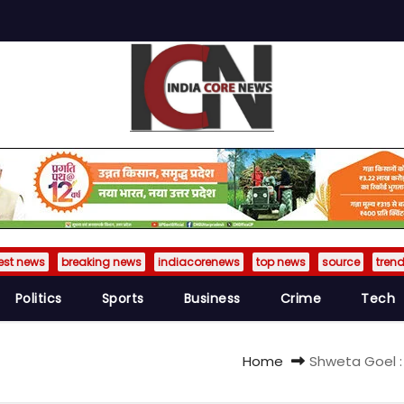
est news
breaking news
indiacorenews
top news
source
tren
Politics
Sports
Business
Crime
Tech
Home
Shweta Goel : 