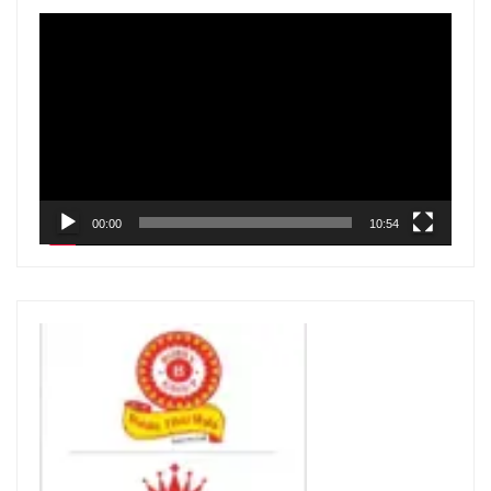
V
i
d
e
o
P
l
00:00
10:54
a
y
e
r