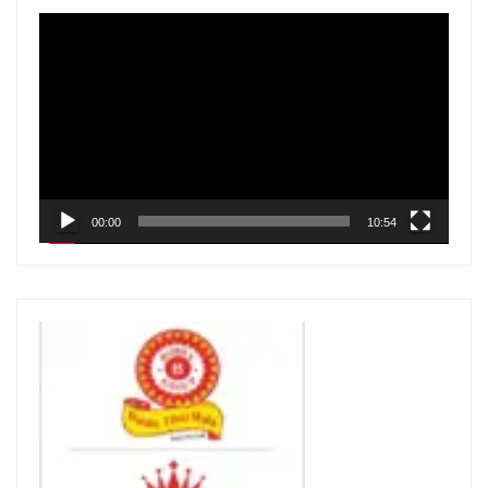
V
i
d
e
o
P
l
00:00
10:54
a
y
e
r