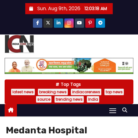
S
Sun. Aug 9th, 2026
12:03:19 AM
k
i
p
t
o
c
o
n
t
Top Tags
e
latest news
breaking news
indiacorenews
top news
n
source
trending news
India
t
Medanta Hospital