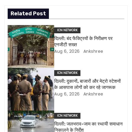
s
Related Post
t
n
ICN NETWORK
दिल्ली: बंद फैक्ट्रियों के निरीक्षण पर
a
एनजीटी सख्त
Aug 6, 2026
Ankshree
v
i
ICN NETWORK
g
दिल्ली: दुकानों, बाजारों और मेट्रो स्टेशनों
के आसपास लोगों को कर रहे जागरूक
a
Aug 6, 2026
Ankshree
t
i
ICN NETWORK
दिल्ली: जलभराव-जाम का स्थायी समाधान
o
निकालने के निर्देश