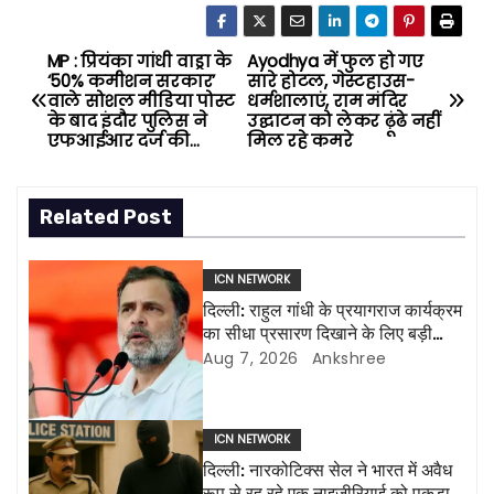
MP : प्रियंका गांधी वाड्रा के
Ayodhya में फुल हो गए
P
‘50% कमीशन सरकार’
सारे होटल, गेस्टहाउस-
वाले सोशल मीडिया पोस्ट
धर्मशालाएं, राम मंदिर
o
के बाद इंदौर पुलिस ने
उद्घाटन को लेकर ढ़ूंढे नहीं
एफआईआर दर्ज की…
मिल रहे कमरे
s
t
Related Post
n
ICN NETWORK
a
दिल्ली: राहुल गांधी के प्रयागराज कार्यक्रम
का सीधा प्रसारण दिखाने के लिए बड़ी
v
एलईडी स्क्रीन लगाई जाएंगी
Aug 7, 2026
Ankshree
i
g
ICN NETWORK
दिल्ली: नारकोटिक्स सेल ने भारत में अवैध
a
रूप से रह रहे एक नाइजीरियाई को पकड़ा