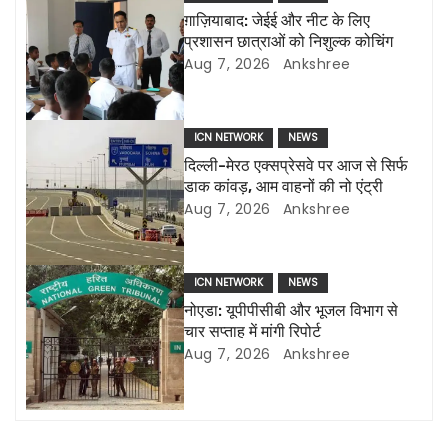
a
ग़ाज़ियाबाद: जेईई और नीट के लिए
प्रशासन छात्राओं को निशुल्क कोचिंग
v
Aug 7, 2026
Ankshree
i
g
ICN NETWORK
NEWS
दिल्ली-मेरठ एक्सप्रेसवे पर आज से सिर्फ
a
डाक कांवड़, आम वाहनों की नो एंट्री
Aug 7, 2026
Ankshree
t
i
ICN NETWORK
NEWS
o
नोएडा: यूपीपीसीबी और भूजल विभाग से
चार सप्ताह में मांगी रिपोर्ट
n
Aug 7, 2026
Ankshree