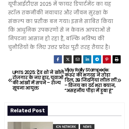
यूपीआईटीएस 2025 में फायर डिपार्टमेंट का यह
स्टॉल तकनीकी नवाचार और जीवन सुरक्षा के
संकल्प का प्रतीक बन गया। इसने साबित किया
कि आधुनिक उपकरणों से न केवल आपदाओं से
निपटना आसान हो रहा है, बल्कि भविष्य की
चुनौतियों के लिए उत्तर प्रदेश पूरी तरह तैयार है।
Vijay Rally Stampede:
P
UPITS 2025: ट्रेड शो ने खोले
करूर की भगदड़ ने तोड़ा
रोजगार के नए द्वार, युवाओं
दिल, 39 जिंदगियां लील लीं
o
की आंखों में सपने – राज्य
– विजय का दर्द भरा बयान,
सूचना आयुक्त
“असहनीय पीड़ा में डूबा हूं”
s
t
Related Post
n
ICN NETWORK
NEWS