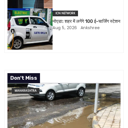
t
i
ICN NETWORK
नोएडा: शहर में लगेंगे 100 ई-चार्जिंग स्टेशन
o
Aug 5, 2026
Ankshree
n
Don't Miss
MAHARASHTRA