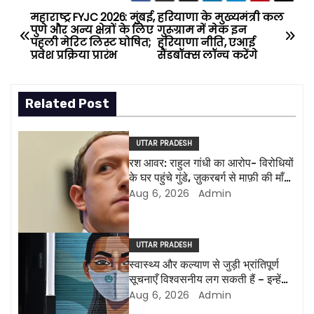
महाराष्ट्र FYJC 2026: मुंबई,
हरियाणा के मुख्यमंत्री कल
P
पुणे और अन्य क्षेत्रों के लिए
गुरूग्राम में मेक इन
पहली मेरिट लिस्ट घोषित;
हरियाणा नीति, एआई
o
प्रवेश प्रक्रिया प्रारंभ
सैंडबॉक्स लॉन्च करेंगे
s
Related Post
t
n
UTTAR PRADESH
रश आवर: राहुल गांधी का आरोप- विरोधियों
a
के घर पहुंचे गुंडे, ज़ुकरबर्ग से माफ़ी की माँग
और भी कई मुद्दे
Aug 6, 2026
Admin
v
i
UTTAR PRADESH
g
स्वास्थ्य और कल्याण से जुड़ी भ्रांतिपूर्ण
सूचनाएँ विश्वसनीय लग सकती हैं – इन्हें
a
पहचानने के तरीके
Aug 6, 2026
Admin