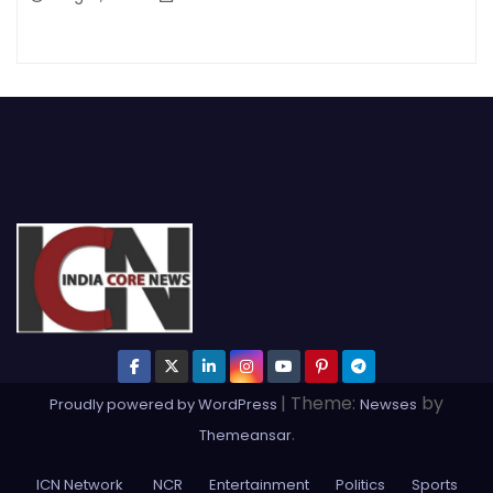
|
Theme:
by
Proudly powered by WordPress
Newses
.
Themeansar
ICN Network
NCR
Entertainment
Politics
Sports