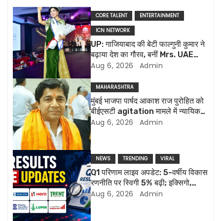
n
CORE TALENT
ENTERTAINMENT
ICN NETWORK
a
UP: गाजियाबाद की बेटी फाल्गुनी कुमार ने
v
बढ़ाया देश का गौरव, बनीं Mrs. UAE
International 2026
Aug 6, 2026
Admin
i
MAHARASHTRA
g
मुंबई भाजपा पार्षद आकाश राज पुरोहित को
बीईएसटी agitation मामले में न्यायिक
a
हिरासत में भेजा गया
Aug 6, 2026
Admin
t
i
NEWS
TRENDING
VIRAL
Q1 परिणाम लाइव अपडेट: 5-वर्षीय विकास
o
रणनीति पर स्विगी 5% बढ़ी; इक्सिगो,
ल्यूपिन की रिपोर्ट आज
Aug 6, 2026
Admin
n