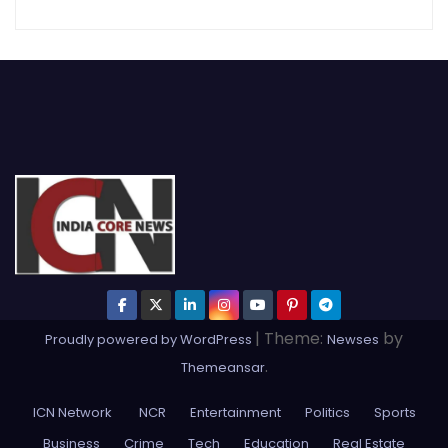
|
Theme:
by
Proudly powered by WordPress
Newses
.
Themeansar
ICN Network
NCR
Entertainment
Politics
Sports
Business
Crime
Tech
Education
Real Estate