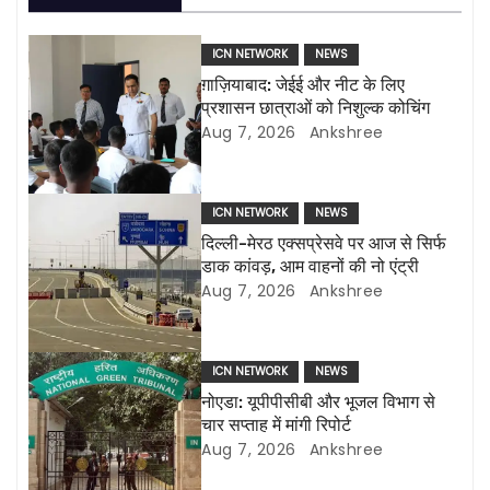
n
ICN NETWORK
NEWS
a
ग़ाज़ियाबाद: जेईई और नीट के लिए
प्रशासन छात्राओं को निशुल्क कोचिंग
v
Aug 7, 2026
Ankshree
i
g
ICN NETWORK
NEWS
दिल्ली-मेरठ एक्सप्रेसवे पर आज से सिर्फ
a
डाक कांवड़, आम वाहनों की नो एंट्री
Aug 7, 2026
Ankshree
t
i
ICN NETWORK
NEWS
o
नोएडा: यूपीपीसीबी और भूजल विभाग से
चार सप्ताह में मांगी रिपोर्ट
n
Aug 7, 2026
Ankshree