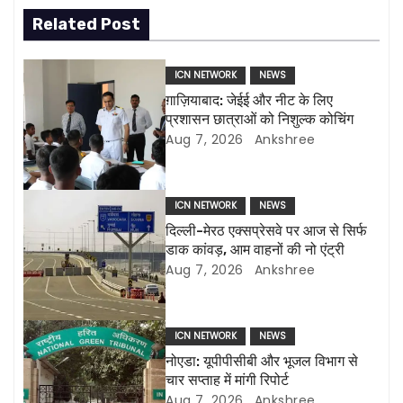
t
Related Post
n
ICN NETWORK
NEWS
a
ग़ाज़ियाबाद: जेईई और नीट के लिए
प्रशासन छात्राओं को निशुल्क कोचिंग
v
Aug 7, 2026
Ankshree
i
g
ICN NETWORK
NEWS
दिल्ली-मेरठ एक्सप्रेसवे पर आज से सिर्फ
a
डाक कांवड़, आम वाहनों की नो एंट्री
Aug 7, 2026
Ankshree
t
i
ICN NETWORK
NEWS
o
नोएडा: यूपीपीसीबी और भूजल विभाग से
चार सप्ताह में मांगी रिपोर्ट
n
Aug 7, 2026
Ankshree