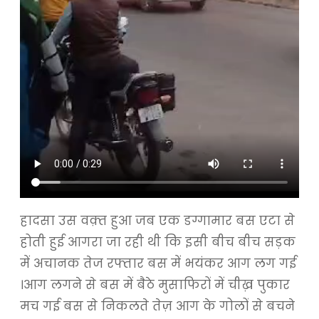
हादसा उस वक़्त हुआ जब एक डग्गामार बस एटा से
होती हुई आगरा जा रही थी कि इसी बीच बीच सड़क
में अचानक तेज रफ्तार बस में भयंकर आग लग गई
।आग लगने से बस में बैठे मुसाफिरों में चीख़ पुकार
मच गई बस से निकलते तेज़ आग के गोलों से बचने