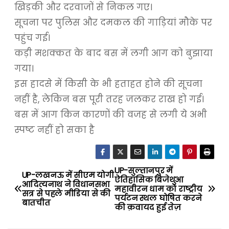
खिड़की और दरवाजों से निकल गए।
सूचना पर पुलिस और दमकल की गाड़ियां मौके पर
पहुंच गई।
कड़ी मशक्कत के बाद बस में लगी आग को बुझाया
गया।
इस हादसे में किसी के भी हताहत होने की सूचना
नहीं है, लेकिन बस पूरी तरह जलकर राख हो गई।
बस में आग किन कारणों की वजह से लगी ये अभी
स्पष्ट नहीं हो सका है
UP-सुल्तानपुर में
P
UP-लखनऊ में सीएम योगी
ऐतिहासिक बिजेथुआ
आदित्यनाथ ने विधानसभा
महावीरन धाम को राष्ट्रीय
o
सत्र से पहले मीडिया से की
पर्यटन स्थल घोषित करने
बातचीत
की क़वायद हुई तेज़
s