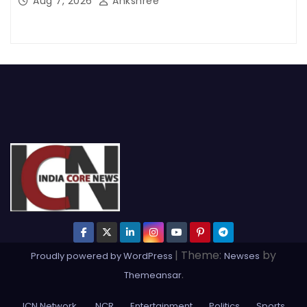
Aug 7, 2026
Ankshree
|
Theme:
by
Proudly powered by WordPress
Newses
.
Themeansar
ICN Network
NCR
Entertainment
Politics
Sports