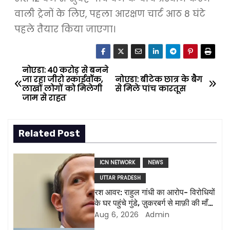
वाली ट्रेनों के लिए, पहला आरक्षण चार्ट आठ 8 घंटे
पहले तैयार किया जाएगा।
नोएडा: 40 करोड़ से बनने
P
जा रहा जीरो स्काईवॉक,
नोएडा: बीटेक छात्र के बैग
लाखों लोगों को मिलेगी
से मिले पांच कारतूस
o
जाम से राहत
s
Related Post
t
n
ICN NETWORK
NEWS
UTTAR PRADESH
a
रश आवर: राहुल गांधी का आरोप- विरोधियों
v
के घर पहुंचे गुंडे, ज़ुकरबर्ग से माफ़ी की माँग
और भी कई मुद्दे
Aug 6, 2026
Admin
i