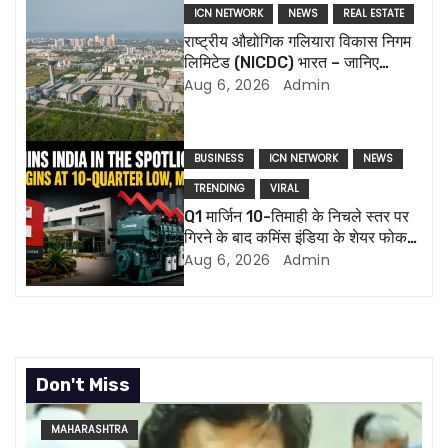
ICN NETWORK
NEWS
REAL ESTATE
g
राष्ट्रीय औद्योगिक गलियारा विकास निगम
लिमिटेड (NICDC) भारत – जानिए
a
सबकुछ
Aug 6, 2026
Admin
t
i
BUSINESS
ICN NETWORK
NEWS
TRENDING
VIRAL
o
Q1 मार्जिन 10-तिमाही के निचले स्तर पर
n
गिरने के बाद कमिंस इंडिया के शेयर फोकस
में हैं, एमडी ने इस्तीफा दिया
Aug 6, 2026
Admin
Don't Miss
MAHARASHTRA