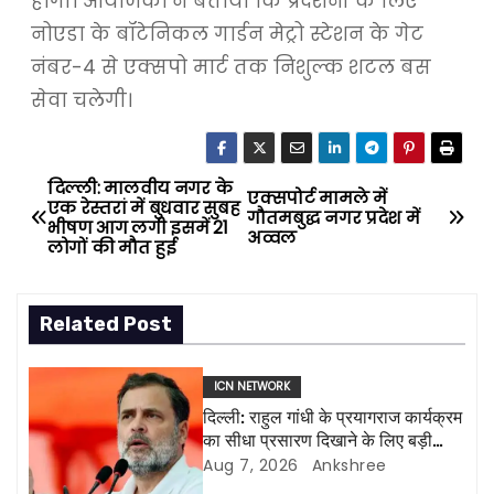
होगी। आयोजकों ने बताया कि प्रदर्शनी के लिए
नोएडा के बॉटेनिकल गार्डन मेट्रो स्टेशन के गेट
नंबर-4 से एक्सपो मार्ट तक निशुल्क शटल बस
सेवा चलेगी।
दिल्ली: मालवीय नगर के
P
एक्सपोर्ट मामले में
एक रेस्तरां में बुधवार सुबह
गौतमबुद्ध नगर प्रदेश में
भीषण आग लगी इसमें 21
o
अव्वल
लोगों की मौत हुई
s
Related Post
t
n
ICN NETWORK
दिल्ली: राहुल गांधी के प्रयागराज कार्यक्रम
a
का सीधा प्रसारण दिखाने के लिए बड़ी
एलईडी स्क्रीन लगाई जाएंगी
Aug 7, 2026
Ankshree
v