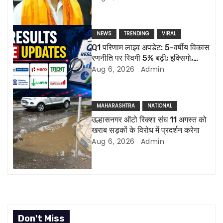
v
i
NEWS
TRENDING
VIRAL
g
Q1 परिणाम लाइव अपडेट: 5-वर्षीय विकास
रणनीति पर स्विगी 5% बढ़ी; इक्सिगो,
a
ल्यूपिन की रिपोर्ट आज
Aug 6, 2026
Admin
t
i
MAHARASHTRA
NATIONAL
उल्हासनगर ऑटो रिक्शा संघ 11 अगस्त को
o
खराब सड़कों के विरोध में प्रदर्शन करेगा
Aug 6, 2026
Admin
n
Don't Miss