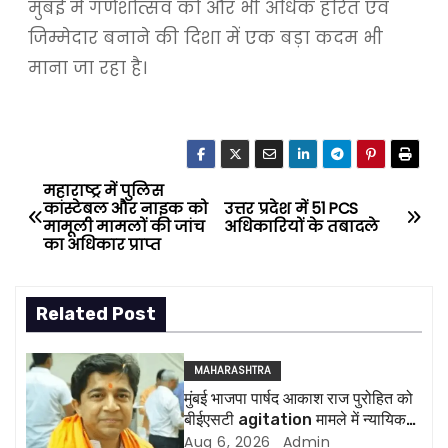
मुंबई में गणेशोत्सव को और भी अधिक हरित एवं
जिम्मेदार बनाने की दिशा में एक बड़ा कदम भी
माना जा रहा है।
महाराष्ट्र में पुलिस
P
कांस्टेबल और नाइक को
उत्तर प्रदेश में 51 PCS
मामूली मामलों की जांच
अधिकारियों के तबादले
o
का अधिकार प्राप्त
s
Related Post
t
n
MAHARASHTRA
मुंबई भाजपा पार्षद आकाश राज पुरोहित को
a
बीईएसटी agitation मामले में न्यायिक
हिरासत में भेजा गया
Aug 6, 2026
Admin