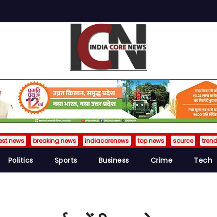
est news
breaking news
indiacorenews
top news
source
tren
Politics
Sports
Business
Crime
Tech