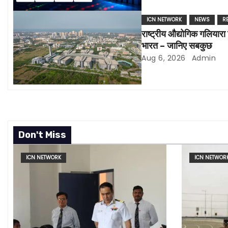
i
ICN NETWORK
NEWS
R
राष्ट्रीय औद्योगिक गलिय
g
भारत – जानिए सबकुछ
a
Aug 6, 2026
Admin
t
i
o
Don't Miss
n
ICN NETWORK
ICN NETWOR