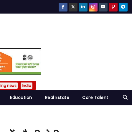
ding news
India
Education
Real Estate
Core Talent