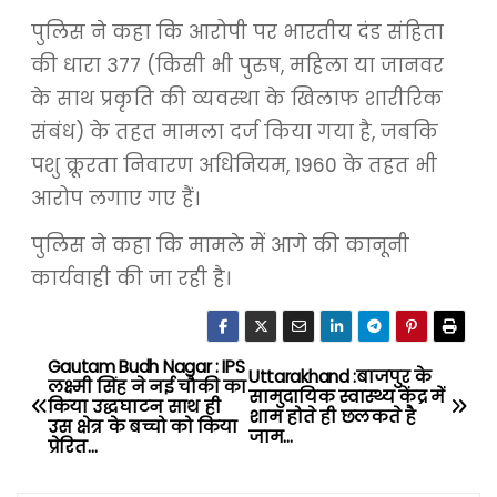
पुलिस ने कहा कि आरोपी पर भारतीय दंड संहिता
की धारा 377 (किसी भी पुरुष, महिला या जानवर
के साथ प्रकृति की व्यवस्था के खिलाफ शारीरिक
संबंध) के तहत मामला दर्ज किया गया है, जबकि
पशु क्रूरता निवारण अधिनियम, 1960 के तहत भी
आरोप लगाए गए हैं।
पुलिस ने कहा कि मामले में आगे की कानूनी
कार्यवाही की जा रही है।
Gautam Budh Nagar : IPS
P
Uttarakhand :बाजपुर के
लक्ष्मी सिंह ने नई चौकी का
सामुदायिक स्वास्थ्य केंद्र में
किया उद्धघाटन साथ ही
o
शाम होते ही छलकते है
उस क्षेत्र के बच्चो को किया
जाम…
प्रेरित…
s