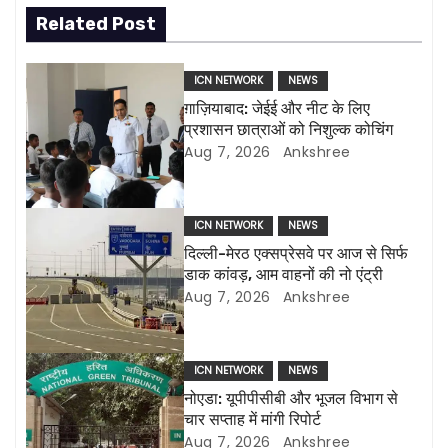
t
Related Post
n
ICN NETWORK
NEWS
a
ग़ाज़ियाबाद: जेईई और नीट के लिए
प्रशासन छात्राओं को निशुल्क कोचिंग
v
Aug 7, 2026
Ankshree
i
g
ICN NETWORK
NEWS
दिल्ली-मेरठ एक्सप्रेसवे पर आज से सिर्फ
a
डाक कांवड़, आम वाहनों की नो एंट्री
Aug 7, 2026
Ankshree
t
i
ICN NETWORK
NEWS
o
नोएडा: यूपीपीसीबी और भूजल विभाग से
चार सप्ताह में मांगी रिपोर्ट
n
Aug 7, 2026
Ankshree