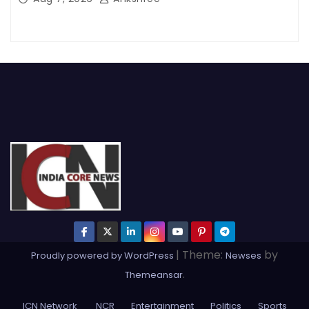
|
Theme:
by
Proudly powered by WordPress
Newses
.
Themeansar
ICN Network
NCR
Entertainment
Politics
Sports