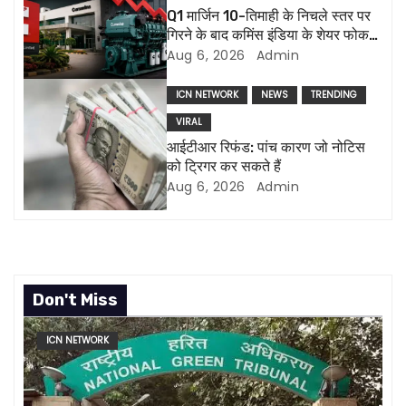
Q1 मार्जिन 10-तिमाही के निचले स्तर पर
t
गिरने के बाद कमिंस इंडिया के शेयर फोकस
में हैं, एमडी ने इस्तीफा दिया
Aug 6, 2026
Admin
i
o
ICN NETWORK
NEWS
TRENDING
VIRAL
n
आईटीआर रिफंड: पांच कारण जो नोटिस
को ट्रिगर कर सकते हैं
Aug 6, 2026
Admin
Don't Miss
ICN NETWORK