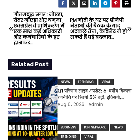
गौतमबुद्ध नगर : नोएडा,
P
ग्रेटर नोएडा और यमुना
PM मोदी के घर पर बीजेपी
एक्सप्रेस वे प्राधिकरण में
नेताओं की बैठक के बाद
o
एक साथ कई अधिकारी
अटकलें तेज , कैबिनेट में हो
और कर्मचारियों के हुए
सकते हैं बड़े बदलाव…
s
ट्रांसफर…
t
Related Post
n
a
NEWS
TRENDING
VIRAL
Q1 परिणाम लाइव अपडेट: 5-वर्षीय विकास
v
रणनीति पर स्विगी 5% बढ़ी; इक्सिगो,
ल्यूपिन की रिपोर्ट आज
Aug 6, 2026
Admin
i
g
BUSINESS
ICN NETWORK
NEWS
a
TRENDING
VIRAL