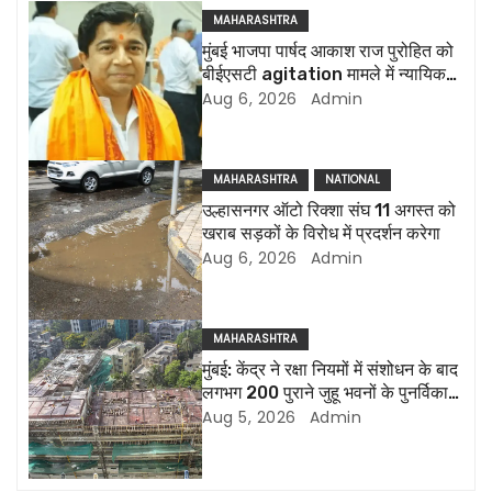
n
MAHARASHTRA
मुंबई भाजपा पार्षद आकाश राज पुरोहित को
a
बीईएसटी agitation मामले में न्यायिक
हिरासत में भेजा गया
Aug 6, 2026
Admin
v
i
MAHARASHTRA
NATIONAL
g
उल्हासनगर ऑटो रिक्शा संघ 11 अगस्त को
खराब सड़कों के विरोध में प्रदर्शन करेगा
a
Aug 6, 2026
Admin
t
i
MAHARASHTRA
मुंबई: केंद्र ने रक्षा नियमों में संशोधन के बाद
o
लगभग 200 पुराने जुहू भवनों के पुनर्विकास
की अनुमति दी
Aug 5, 2026
Admin
n