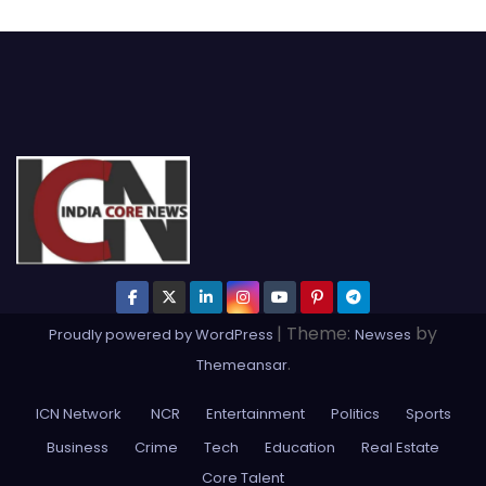
|
Theme:
by
Proudly powered by WordPress
Newses
.
Themeansar
ICN Network
NCR
Entertainment
Politics
Sports
Business
Crime
Tech
Education
Real Estate
Core Talent