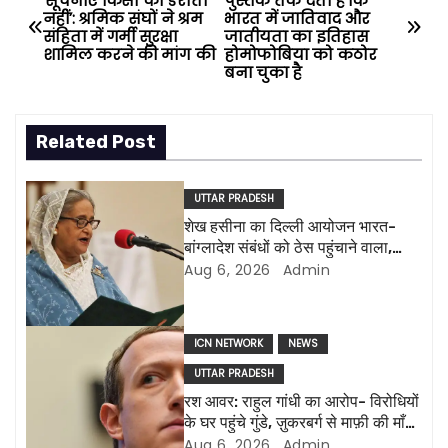
‘सूचनाएं किसी को डराती
पुस्तक तर्क देती है कि
नहींं’: श्रमिक संघों ने श्रम
भारत में जातिवाद और
o
संहिता में गर्मी सुरक्षा
जातीयता का इतिहास
शामिल करने की मांग की
होमोफोबिया को कठोर
s
बना चुका है
t
Related Post
n
a
UTTAR PRADESH
शेख हसीना का दिल्ली आयोजन भारत-
v
बांग्लादेश संबंधों को ठेस पहुंचाने वाला,
ढाका ने कहा ‘बांग्लादेश कभी भी एक
Aug 6, 2026
Admin
i
ग्राहक राज्य नहीं होगा’
g
ICN NETWORK
NEWS
a
UTTAR PRADESH
रश आवर: राहुल गांधी का आरोप- विरोधियों
t
के घर पहुंचे गुंडे, ज़ुकरबर्ग से माफ़ी की माँग
और भी कई मुद्दे
Aug 6, 2026
Admin