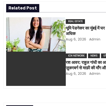
s
Related Post
t
REAL ESTATE
n
भूमि पेडनेकर का मुंबई में घर
a
अधिक
Aug 6, 2026
Admin
v
i
ICN NETWORK
NEWS
U
रश आवर: राहुल गांधी का आरोप
g
ज़ुकरबर्ग से माफ़ी की माँग और
a
Aug 6, 2026
Admin
t
i
o