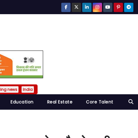
ding news
India
Education
Real Estate
Core Talent