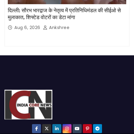
दिल्ली: सौरभ भारद्वाज के नेतृत्व में प्रतिनिधिमंडल की सीईओ से
मुलाकात, शिफ्टेड वोटरों का डेटा मांगा
Aug 6, 2026
Ankshree