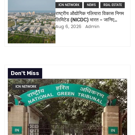
i
ICN NETWORK
NEWS
REAL ESTATE
राष्ट्रीय औद्योगिक गलियारा विकास निगम
o
लिमिटेड (NICDC) भारत – जानिए
सबकुछ
Aug 6, 2026
Admin
n
Don't Miss
ICN NETWORK