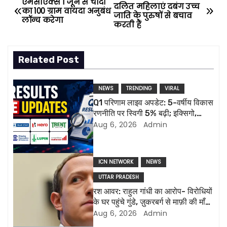
P
एमसीएक्स 1 जून से चांदी
दलित महिलाएं दबंग उच्च
का 100 ग्राम वायदा अनुबंध
जाति के पुरुषों से बचाव
o
लॉन्च करेगा
करती हैं
s
Related Post
t
n
NEWS
TRENDING
VIRAL
Q1 परिणाम लाइव अपडेट: 5-वर्षीय विकास
a
रणनीति पर स्विगी 5% बढ़ी; इक्सिगो,
ल्यूपिन की रिपोर्ट आज
Aug 6, 2026
Admin
v
i
ICN NETWORK
NEWS
g
UTTAR PRADESH
a
रश आवर: राहुल गांधी का आरोप- विरोधियों
के घर पहुंचे गुंडे, ज़ुकरबर्ग से माफ़ी की माँग
t
और भी कई मुद्दे
Aug 6, 2026
Admin