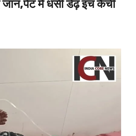
जान,पेट मे धसी डेढ़ इंच कैंची