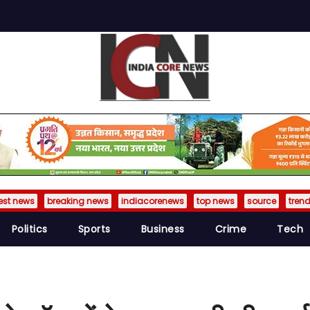
est news
breaking news
indiacorenews
top news
source
tren
Politics
Sports
Business
Crime
Tech