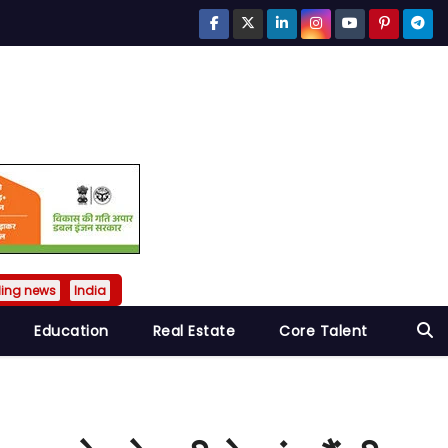
ding news
India
Education
Real Estate
Core Talent