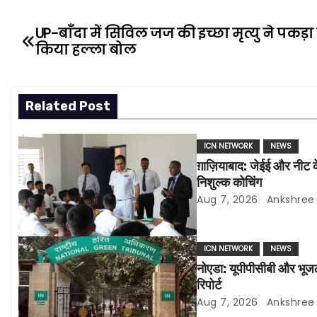
UP-बाँदा में सिविल जज की इच्छा मृत्यु ने पकड़ा 
P
किया हल्ला बोल
o
s
Related Post
t
ICN NETWORK
NEWS
n
ग़ाज़ियाबाद: जेईई और नीट 
a
निशुल्क कोचिंग
Aug 7, 2026
Ankshree
v
i
ICN NETWORK
NEWS
नोएडा: यूपीपीसीबी और भूजल 
g
रिपोर्ट
a
Aug 7, 2026
Ankshree