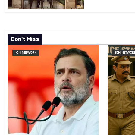
t
i
o
Don't Miss
n
ICN NETWORK
ICN NETWOR