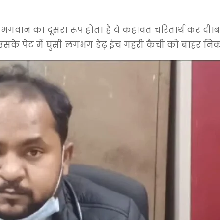
र भगवान का दूसरा रूप होता है ये कहावत चरितार्थ कर दी।
े पेट में घुसी लगभग डेढ़ इंच गहरी कैची को बाहर निक