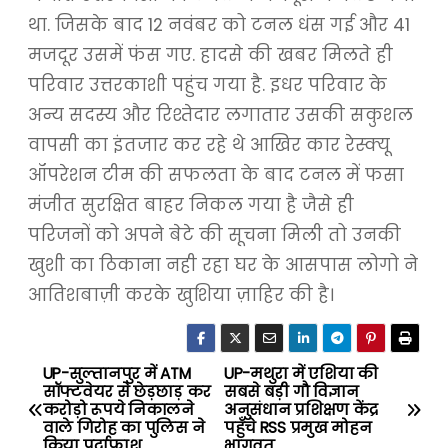
था. जिसके बाद 12 नवंबर को टनल धंस गई और 41
मजदूर उसमें फंस गए. हादसे की खबर मिलते ही
परिवार उत्तरकाशी पहुंच गया है. इधर परिवार के
अन्य सदस्य और रिश्तेदार लगातार उसकी सकुशल
वापसी का इंतजार कर रहे थे आखिर कार रेस्क्यू
ऑपरेशन टीम की सफलता के बाद टनल में फसा
मंजीत सुरक्षित बाहर निकल गया है जैसे ही
परिजनों को अपने बेटे की सूचना मिली तो उनकी
खुशी का ठिकाना नही रहा घर के आसपास लोगो ने
आतिशबाज़ी करके खुशिया ज़ाहिर की है।
UP-सुल्तानपुर में ATM
UP-मथुरा में एशिया की
P
सॉफ्टवेयर से छेड़छाड़ कर
सबसे बड़ी गौ विज्ञान
करोड़ो रूपये निकालने
अनुसंधान प्रशिक्षण केंद्र
o
वाले गिरोह का पुलिस ने
पहुँचे RSS प्रमुख मोहन
किया पर्दाफाश
भागवत