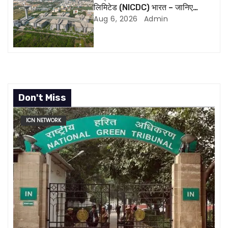
लिमिटेड (NICDC) भारत – जानिए
n
सबकुछ
Aug 6, 2026
Admin
Don't Miss
ICN NETWORK