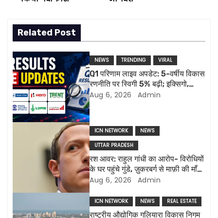
s
t
Related Post
n
NEWS
TRENDING
VIRAL
a
Q1 परिणाम लाइव अपडेट: 5-वर्षीय विकास
रणनीति पर स्विगी 5% बढ़ी; इक्सिगो,
v
ल्यूपिन की रिपोर्ट आज
Aug 6, 2026
Admin
i
g
ICN NETWORK
NEWS
UTTAR PRADESH
a
रश आवर: राहुल गांधी का आरोप- विरोधियों
के घर पहुंचे गुंडे, ज़ुकरबर्ग से माफ़ी की माँग
t
और भी कई मुद्दे
Aug 6, 2026
Admin
i
ICN NETWORK
NEWS
REAL ESTATE
o
राष्ट्रीय औद्योगिक गलियारा विकास निगम