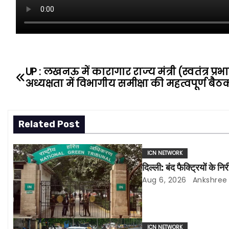
UP : लखनऊ में कारागार राज्य मंत्री (स्वतंत्र प्र
P
अध्यक्षता में विभागीय समीक्षा की महत्वपूर्ण बैठ
o
s
Related Post
t
ICN NETWORK
n
दिल्ली: बंद फैक्ट्रियों के 
a
Aug 6, 2026
Ankshree
v
i
ICN NETWORK