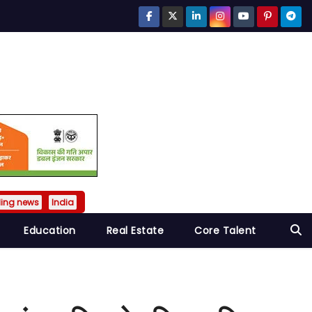
ding news
India
Education
Real Estate
Core Talent