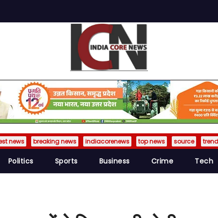
est news
breaking news
indiacorenews
top news
source
tren
Politics
Sports
Business
Crime
Tech