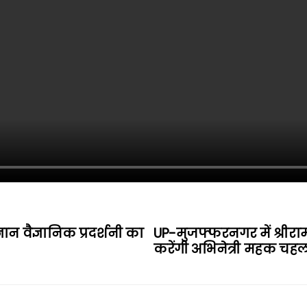
ान वैज्ञानिक प्रदर्शनी का
UP-मुजफ्फरनगर में श्रीरा
करेंगी अभिनेत्री महक चह