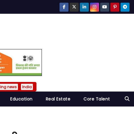
ding news
India
Education
Real Estate
Core Talent