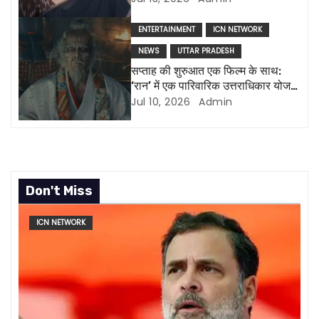
o
ENTERTAINMENT
ICN NETWORK
n
NEWS
UTTAR PRADESH
सप्ताह की शुरुआत एक फिल्म के साथ:
‘रान’ में एक पारिवारिक उत्तराधिकार योजना
से उत्पन्न होती है अराजकता और तबाही
Jul 10, 2026
Admin
Don't Miss
ICN NETWORK