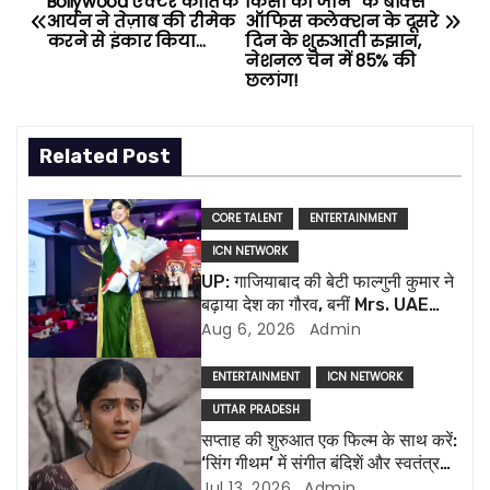
Bollywood एक्टर कार्तिक
किसी की जान” के बॉक्स
o
आर्यन ने तेज़ाब की रीमेक
ऑफिस कलेक्शन के दूसरे
करने से इंकार किया…
दिन के शुरुआती रुझान,
s
नेशनल चेन में 85% की
छलांग!
t
n
Related Post
a
CORE TALENT
ENTERTAINMENT
v
ICN NETWORK
UP: गाजियाबाद की बेटी फाल्गुनी कुमार ने
i
बढ़ाया देश का गौरव, बनीं Mrs. UAE
International 2026
Aug 6, 2026
Admin
g
a
ENTERTAINMENT
ICN NETWORK
UTTAR PRADESH
t
सप्ताह की शुरुआत एक फिल्म के साथ करें:
‘सिंग गीथम’ में संगीत बंदिशें और स्वतंत्रता
i
दोनों प्रदान करता है
Jul 13, 2026
Admin