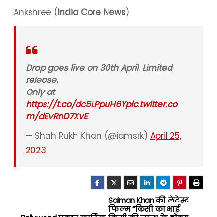
Ankshree (
India Core News
)
Drop goes live on 30th April. Limited
release.
Only at
https://t.co/dc5LPpuH6Y
pic.twitter.co
m/dEvRnD7XvE
— Shah Rukh Khan (@iamsrk)
April 25,
2023
Salman Khan की लेटेस्ट
P
फिल्म “किसी का भाई