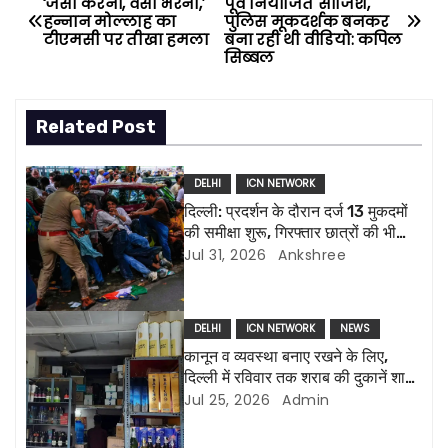
‘जैसी करनी, वैसी भरनी,’
पूर्व नियोजित साजिश,
हन्नान मोल्लाह का
पुलिस मूकदर्शक बनकर
o
टीएमसी पर तीखा हमला
बना रही थी वीडियो: कपिल
सिब्बल
s
t
Related Post
n
DELHI
ICN NETWORK
a
दिल्ली: प्रदर्शन के दौरान दर्ज 13 मुकदमों
की समीक्षा शुरू, गिरफ्तार छात्रों की भी
v
होगी रिहाई
Jul 31, 2026
Ankshree
i
g
DELHI
ICN NETWORK
NEWS
कानून व व्यवस्था बनाए रखने के लिए,
a
दिल्ली में रविवार तक शराब की दुकानें शाम
8 बजे बंद होगीं
Jul 25, 2026
Admin
t