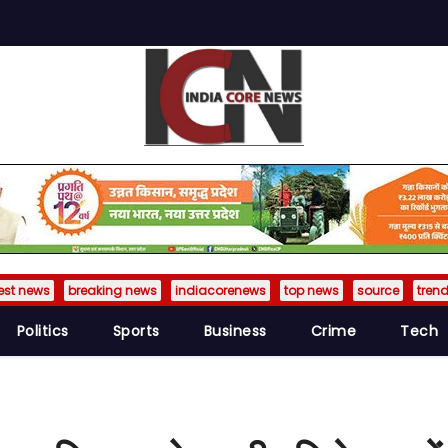
est news
breaking news
indiacorenews
top news
source
tren
Politics
Sports
Business
Crime
Tech