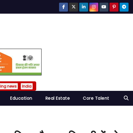
ding news
India
Education
Real Estate
Core Talent