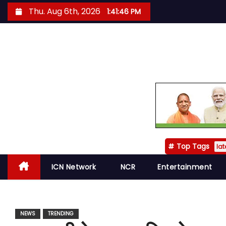
S
Thu. Aug 6th, 2026
1:41:48 PM
k
i
p
t
o
c
o
n
t
Top Tags
e
lat
n
ICN Network
NCR
Entertainment
t
NEWS
TRENDING