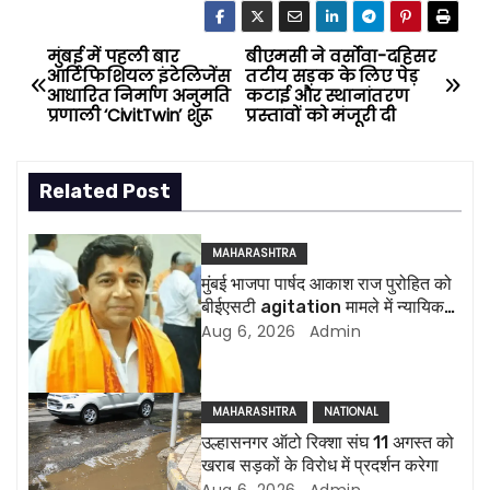
मुंबई में पहली बार
बीएमसी ने वर्सोवा-दहिसर
P
आर्टिफिशियल इंटेलिजेंस
तटीय सड़क के लिए पेड़
आधारित निर्माण अनुमति
कटाई और स्थानांतरण
o
प्रणाली ‘CivitTwin’ शुरू
प्रस्तावों को मंजूरी दी
s
Related Post
t
n
MAHARASHTRA
मुंबई भाजपा पार्षद आकाश राज पुरोहित को
a
बीईएसटी agitation मामले में न्यायिक
हिरासत में भेजा गया
Aug 6, 2026
Admin
v
i
MAHARASHTRA
NATIONAL
g
उल्हासनगर ऑटो रिक्शा संघ 11 अगस्त को
खराब सड़कों के विरोध में प्रदर्शन करेगा
a
Aug 6, 2026
Admin