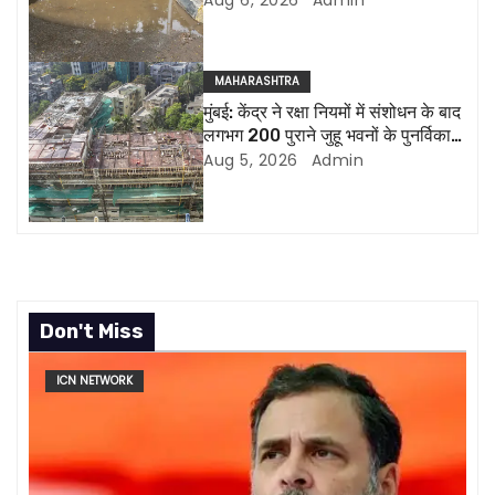
t
i
MAHARASHTRA
मुंबई: केंद्र ने रक्षा नियमों में संशोधन के बाद
o
लगभग 200 पुराने जुहू भवनों के पुनर्विकास
की अनुमति दी
Aug 5, 2026
Admin
n
Don't Miss
ICN NETWORK