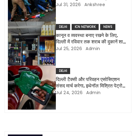
v
होगी रिहाई
Jul 31, 2026
Ankshree
i
g
DELHI
ICN NETWORK
NEWS
कानून व व्यवस्था बनाए रखने के लिए,
a
दिल्ली में रविवार तक शराब की दुकानें शाम
8 बजे बंद होगीं
Jul 25, 2026
Admin
t
i
DELHI
o
दिल्ली टैक्सी और परिवहन एसोसिएशन
संसद मार्च करेगा, इथेनॉल मिश्रित पेट्रोल
n
के खिलाफ
Jul 24, 2026
Admin