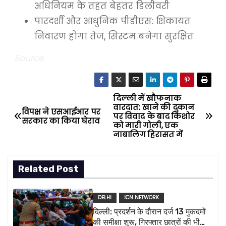
अधिनियम के तहत बेहतर डिलीवरी
पारदर्शी और आधुनिक पीडीएस: शिकायत
निवारण होगा तेज, सिस्टम बनेगा सुरक्षित
Source
दिल्ली में खौफनाक
P
वारदात: खाने की दुकान
विपक्ष ने एसआईआर पर
पर विवाद के बाद किशोर
o
सरकार का किया घेराव
को मारी गोली, एक
नाबालिग हिरासत में
s
t
Related Post
n
DELHI
ICN NETWORK
a
दिल्ली: प्रदर्शन के दौरान दर्ज 13 मुकदमों
की समीक्षा शुरू, गिरफ्तार छात्रों की भी