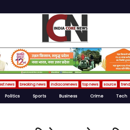
est news
breaking news
indiacorenews
top news
source
tren
Politics
Sports
Business
Crime
Tech