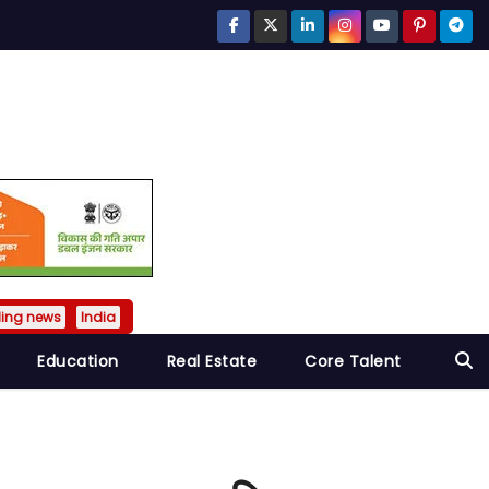
ding news
India
Education
Real Estate
Core Talent