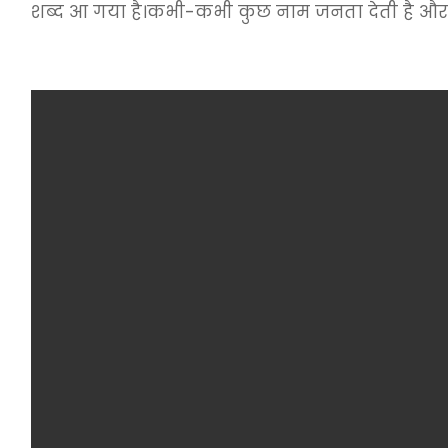
शब्द आ गया है।कभी-कभी कुछ नाम जनता देती है और 