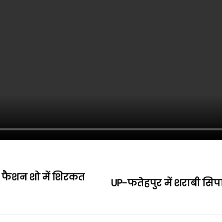
े फैशन शो में शिरकत
UP-फतेहपुर में शराबी सि