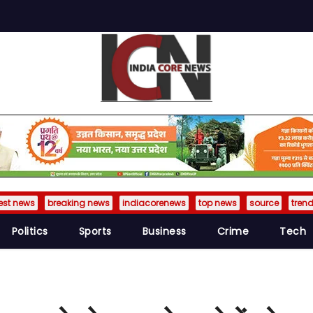
est news
breaking news
indiacorenews
top news
source
tren
Politics
Sports
Business
Crime
Tech