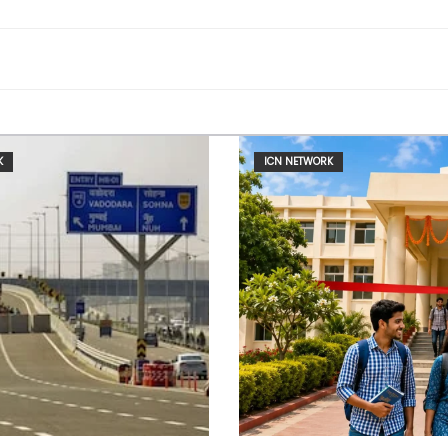
K
ICN NETWORK