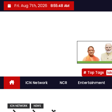
S
Fri. Aug 7th, 2026
8:55:49 AM
k
i
p
t
o
c
o
n
t
Top Tags
e
lat
n
ICN Network
NCR
Entertainment
t
ICN NETWORK
NEWS