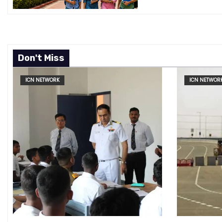
t
i
o
Don't Miss
n
ICN NETWORK
ICN NETWOR