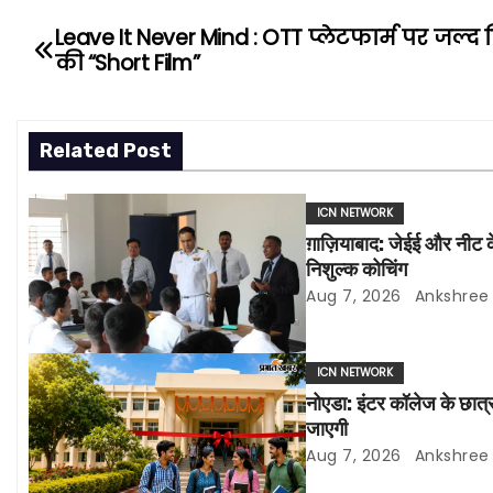
Leave It Never Mind : OTT प्लेटफार्म पर जल्द
P
की “Short Film”
o
s
Related Post
t
ICN NETWORK
n
ग़ाज़ियाबाद: जेईई और नीट 
a
निशुल्क कोचिंग
Aug 7, 2026
Ankshree
v
i
ICN NETWORK
नोएडा: इंटर कॉलेज के छात्रो
g
जाएगी
a
Aug 7, 2026
Ankshree