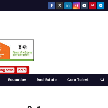
ding news
India
Education
Real Estate
Core Talent