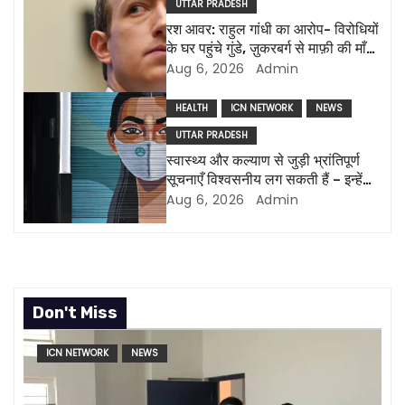
UTTAR PRADESH
a
रश आवर: राहुल गांधी का आरोप- विरोधियों
के घर पहुंचे गुंडे, ज़ुकरबर्ग से माफ़ी की माँग
t
और भी कई मुद्दे
Aug 6, 2026
Admin
i
HEALTH
ICN NETWORK
NEWS
o
UTTAR PRADESH
स्वास्थ्य और कल्याण से जुड़ी भ्रांतिपूर्ण
n
सूचनाएँ विश्वसनीय लग सकती हैं – इन्हें
पहचानने के तरीके
Aug 6, 2026
Admin
Don't Miss
ICN NETWORK
NEWS