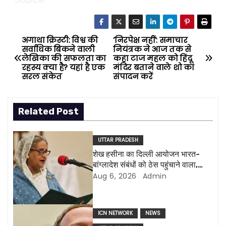
अगाथा क्रिस्टी: विश्व की
‘निरपेक्ष नहीं’: समाचार
P
सर्वाधिक बिकने वाली
नियंत्रक ने आज तक से
लेखिका की सफलता का
कहा टाज महल को हिंदू
o
रहस्य क्या है? यहां है एक
मंदिर बताने वाले शो का
सरल संकेत
संपादन करें
s
t
Related Post
n
UTTAR PRADESH
a
शेख हसीना का दिल्ली आयोजन भारत-
बांग्लादेश संबंधों को ठेस पहुंचाने वाला,
v
ढाका ने कहा ‘बांग्लादेश कभी भी एक
Aug 6, 2026
Admin
ग्राहक राज्य नहीं होगा’
i
g
ICN NETWORK
NEWS