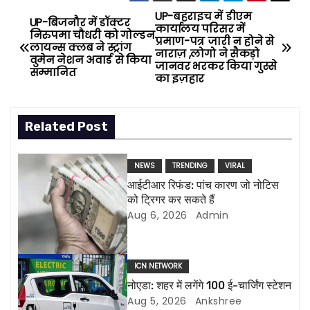
UP-बहराइच में डीएम
P
UP-बिजनौर में डॉक्टर
कार्यालय परिसर में
निरुपमा चौधरी को गोल्डन
प्रमाण-पत्र जारी न होने से
o
लायन्स क्लब ने स्ट्रांग
नाराज़ ,लोगो ने सैकड़ो
वुमेन नेशन अवार्ड से किया
जानवर भरकर किया गुस्से
सम्मानित
s
का इज़हार
t
Related Post
n
a
NEWS
TRENDING
VIRAL
आईटीआर रिफंड: पांच कारण जो नोटिस
v
को ट्रिगर कर सकते हैं
Aug 6, 2026
Admin
i
g
ICN NETWORK
a
नोएडा: शहर में लगेंगे 100 ई-चार्जिंग स्टेशन
Aug 5, 2026
Ankshree