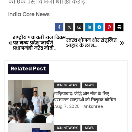
को एक प्रस्ताव भेजा था। ₹131 करोड़।
India Core News
राष्ट्रीय पंचायती राज दिवस
P
स्वस्थ भोजन और संतुलित
पर मध्य प्रदेश जायेंगे
आहार के लाभ…
प्रधानमंत्री नरेंद्र मोदी…
o
s
Related Post
t
ICN NETWORK
NEWS
n
ग़ाज़ियाबाद: जेईई और नीट के लिए
प्रशासन छात्राओं को निशुल्क कोचिंग
a
Aug 7, 2026
Ankshree
v
i
ICN NETWORK
NEWS