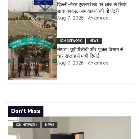
दिल्ली-मेरठ एक्सप्रेसवे पर आज से सिर्फ
g
डाक कांवड़, आम वाहनों की नो एंट्री
Aug 7, 2026
Ankshree
a
t
ICN NETWORK
NEWS
i
नोएडा: यूपीपीसीबी और भूजल विभाग से
चार सप्ताह में मांगी रिपोर्ट
o
Aug 7, 2026
Ankshree
n
Don't Miss
ICN NETWORK
NEWS