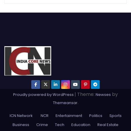
|
Theme:
by
Proudly powered by WordPress
Newses
.
Themeansar
ICN Network
NCR
Entertainment
Politics
Sports
Business
Crime
Tech
Education
Real Estate